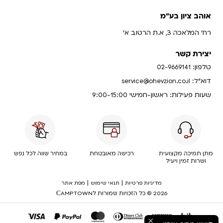
אוהב ציון בע"מ
רח' המלאכה 3, א.ת הרטוב א'
יצירת קשר
טלפון:
02-9669141
דוא”ל:
service@ohevzion.co.il
שעות פעילות: ראשון-חמישי 9:00-15:00
מתן תמיכה מקצועית
רכישה מאובטחת
במחיר שווה לכל נפש
ושרות זמין ויעיל
|
|
מדיניות פרטיות
תנאי שימוש
מפת אתר
2026 © כל הזכויות שמורות לСAMPTOWN