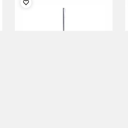
סכין רוסטביף 28 ס”מ ידית נירוסטה
₪
80.00