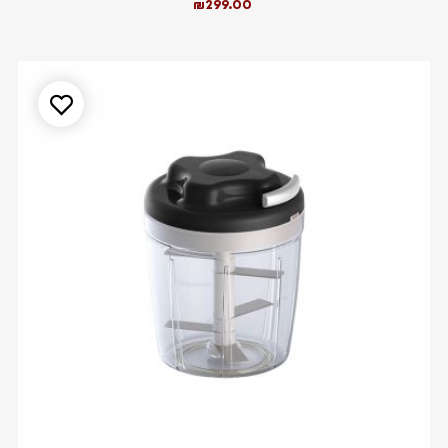
₪
299.00