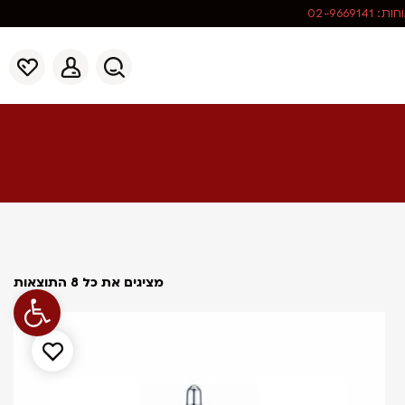
02-966914
מציגים את כל ⁦8⁩ התוצאות
פתח סרגל נג