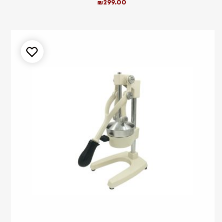
₪
299.00