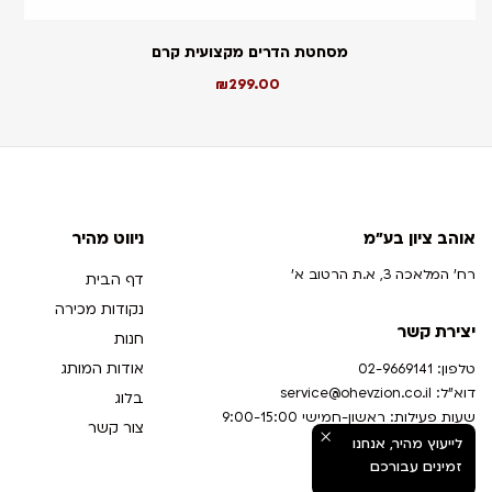
מסחטת הדרים מקצועית קרם
₪
299.00
אוהב ציון בע"מ
ניווט מהיר
רח' המלאכה 3, א.ת הרטוב א'
דף הבית
נקודות מכירה
יצירת קשר
חנות
אודות המותג
טלפון:
02-9669141
דוא”ל:
service@ohevzion.co.il
בלוג
שעות פעילות: ראשון-חמישי 9:00-15:00
צור קשר
לייעוץ מהיר, אנחנו
זמינים עבורכם