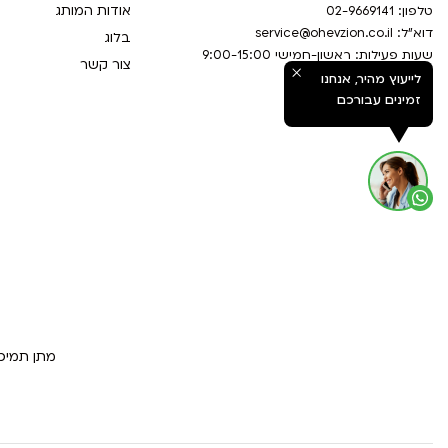
אודות המותג
טלפון:
02-9669141
דוא”ל:
service@ohevzion.co.il
בלוג
שעות פעילות: ראשון-חמישי 9:00-15:00
צור קשר
לייעוץ מהיר, אנחנו
זמינים עבורכם
מתן תמיכה